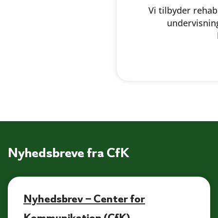
Vi tilbyder reha
undervisning
Nyhedsbreve fra CfK
Nyhedsbrev – Center for
Kommunikation (CfK)