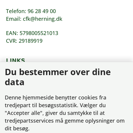
Telefon: 96 28 49 00
Email: cfk@herning.dk
EAN: 5798005521013
CVR: 29189919
LINKS
Du bestemmer over dine
Tilgængelighedserklæring
data
Behandling af dine oplysninger
Cookies
Denne hjemmeside benytter cookies fra
tredjepart til besøgsstatistik. Vælger du
"Accepter alle", giver du samtykke til at
tredjepartsservices må gemme oplysninger om
dit besøg.