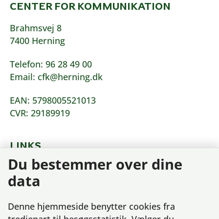
CENTER FOR KOMMUNIKATION
Brahmsvej 8
7400 Herning
Telefon: 96 28 49 00
Email: cfk@herning.dk
EAN: 5798005521013
CVR: 29189919
LINKS
Du bestemmer over dine
Tilgængelighedserklæring
data
Behandling af dine oplysninger
Cookies
Denne hjemmeside benytter cookies fra